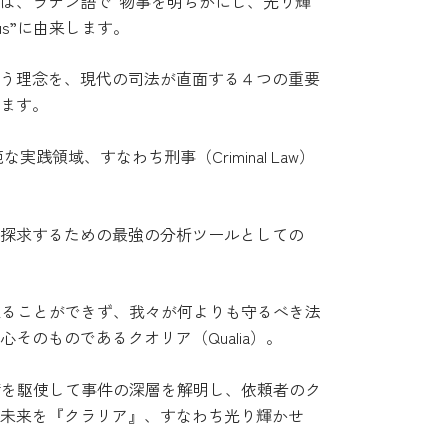
は、ラテン語で“物事を明らかにし、光り輝
us”に由来します。
う理念を、現代の司法が直面する４つの重要
ます。
領域、すなわち刑事（Criminal Law）
探求するための最強の分析ツールとしての
取ることができず、我々が何よりも守るべき法
そのものであるクオリア（Qualia）。
術を駆使して事件の深層を解明し、依頼者のク
未来を『クラリア』、すなわち光り輝かせ