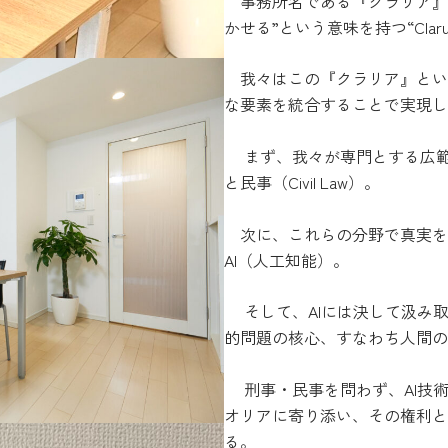
事務所名である『クラリア』
かせる”という意味を持つ“Clar
我々はこの『クラリア』とい
な要素を統合することで実現し
まず、我々が専門とする広範な実践
と民事（Civil Law）。
次に、これらの分野で真実を
AI（人工知能）。
そして、AIには決して汲み
的問題の核心、すなわち人間の心
刑事・民事を問わず、AI技
オリアに寄り添い、その権利と
る。