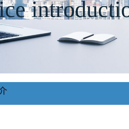
ice introducti
介