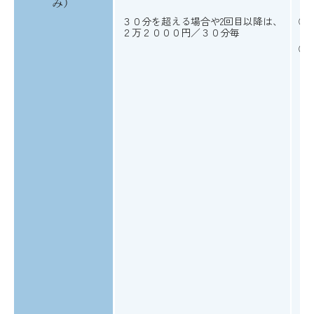
み）
３０分を超える場合や2回目以降は、
②
２万２０００円／３０分毎
③