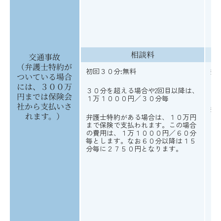
相談料
交通事故
（弁護士特約が
初回３０分:無料
弁
ついている場合
には、３００万
３０分を超える場合や2回目以降は、
円までは保険会
１万１０００円／３０分毎
社から支払いさ
弁
れます。）
弁護士特約がある場合は、１０万円
まで保険で支払われます。この場合
の費用は、１万１０００円／６０分
毎とします。なお６０分以降は１５
分毎に２７５０円となります。