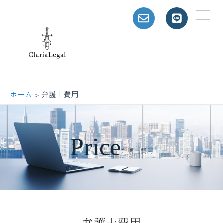
内
容
を
ス
キ
ッ
プ
ホーム
弁護士費用
Price
弁護士費用
弁護士費用