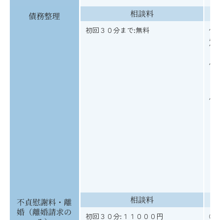
相談料
債務整理
初回３０分まで:無料
任
応
債
個
９
０
個
相談料
不貞慰謝料・離
婚（離婚請求の
初回３０分:１１０００円
①