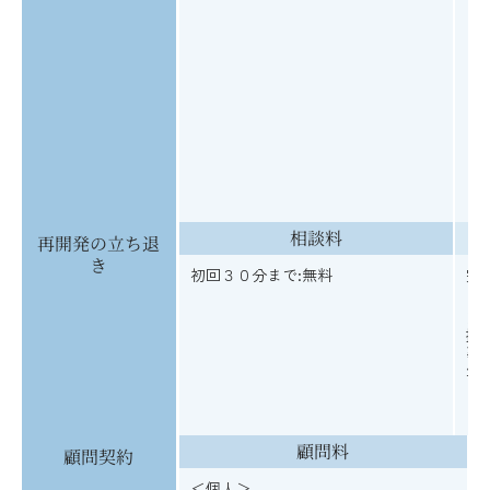
相談料
再開発の立ち退
き
初回３０分まで:無料
完
※
拠
事
生
顧問料
顧問契約
＜個人＞