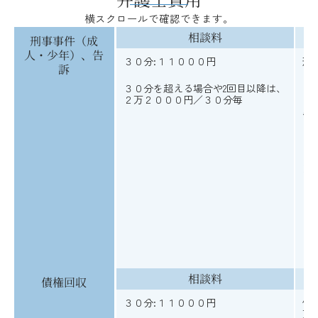
横スクロールで確認できます。
相談料
刑事事件（成
人・少年）、告
３０分:１１０００円
刑
訴
３０分を超える場合や2回目以降は、
２万２０００円／３０分毎
告
※
に
相談料
債権回収
３０分:１１０００円
債
万